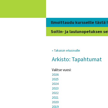
Siirry
sisältöön
Ilmoittaudu kursseille tästä !
Soitin- ja laulunopetuksen se
« Takaisin etusivulle
Arkisto: Tapahtumat
Valitse vuosi:
2026
2025
2024
2023
2022
2021
2020
2019