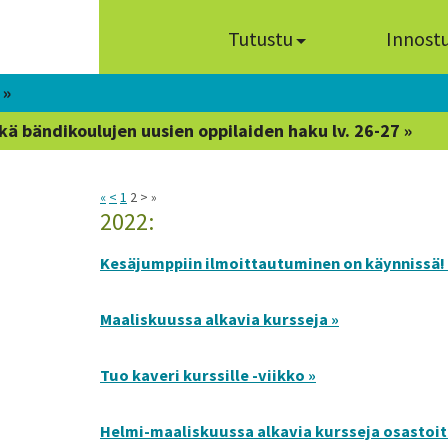
Tutustu
Innost
 »
kä bändikoulujen uusien oppilaiden haku lv. 26-27 »
«
<
1
2 > »
2022:
Kesäjumppiin ilmoittautuminen on käynnissä!
Maaliskuussa alkavia kursseja »
Tuo kaveri kurssille -viikko »
Helmi-maaliskuussa alkavia kursseja osastoit