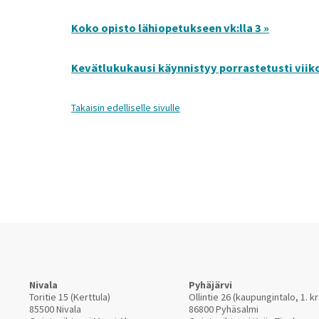
Koko opisto lähiopetukseen vk:lla 3 »
Kevätlukukausi käynnistyy porrastetusti viikoil
Takaisin edelliselle sivulle
Nivala
Pyhäjärvi
Toritie 15 (Kerttula)
Ollintie 26 (kaupungintalo, 1. kr
85500 Nivala
86800 Pyhäsalmi