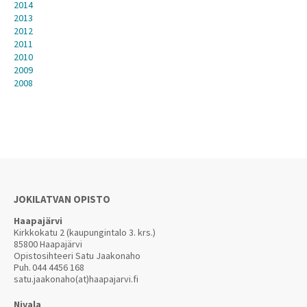
2014
2013
2012
2011
2010
2009
2008
JOKILATVAN OPISTO
Haapajärvi
Kirkkokatu 2 (kaupungintalo 3. krs.)
85800 Haapajärvi
Opistosihteeri Satu Jaakonaho
Puh.
044 4456 168
satu.jaakonaho(at)haapajarvi.fi
Nivala