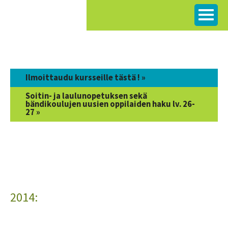
Siirry
sisältöön
Ilmoittaudu kursseille tästä ! »
Soitin- ja laulunopetuksen sekä
bändikoulujen uusien oppilaiden haku lv. 26-
27 »
2014: