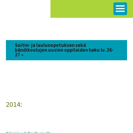
Siirry
sisältöön
Soitin- ja laulunopetuksen sekä
bändikoulujen uusien oppilaiden haku lv. 26-
27 »
2014: