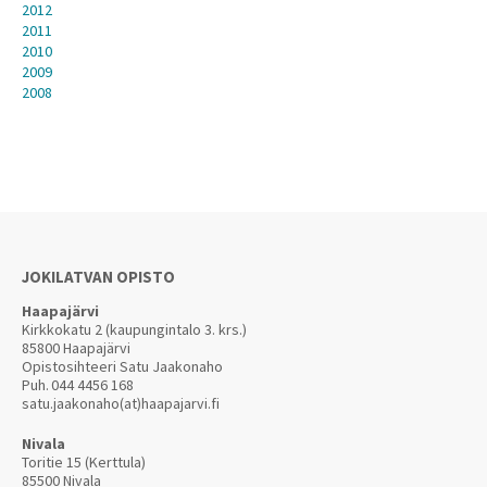
2012
2011
2010
2009
2008
JOKILATVAN OPISTO
Haapajärvi
Kirkkokatu 2 (kaupungintalo 3. krs.)
85800 Haapajärvi
Opistosihteeri Satu Jaakonaho
Puh.
044 4456 168
satu.jaakonaho(at)haapajarvi.fi
Nivala
Toritie 15 (Kerttula)
85500 Nivala