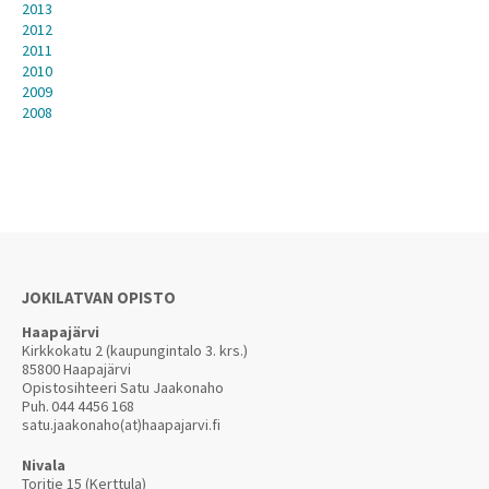
2013
2012
2011
2010
2009
2008
JOKILATVAN OPISTO
Haapajärvi
Kirkkokatu 2 (kaupungintalo 3. krs.)
85800 Haapajärvi
Opistosihteeri Satu Jaakonaho
Puh.
044 4456 168
satu.jaakonaho(at)haapajarvi.fi
Nivala
Toritie 15 (Kerttula)