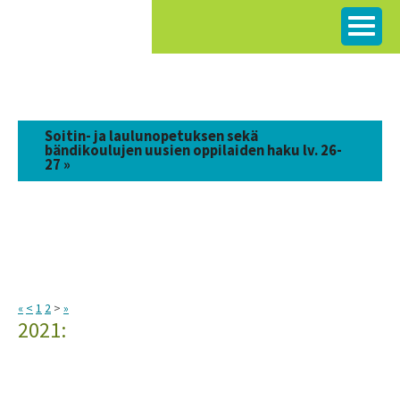
Siirry
sisältöön
Soitin- ja laulunopetuksen sekä
bändikoulujen uusien oppilaiden haku lv. 26-
27 »
«
<
1
2
>
»
2021: