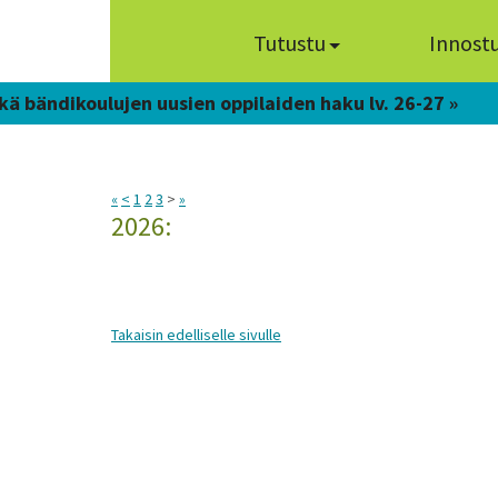
Tutustu
Innost
kä bändikoulujen uusien oppilaiden haku lv. 26-27 »
«
<
1
2
3
>
»
2026:
Takaisin edelliselle sivulle