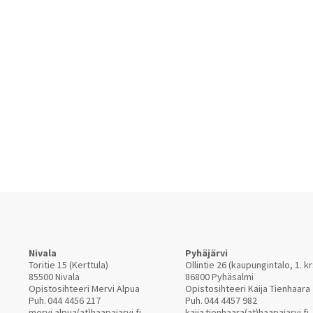
Nivala
Pyhäjärvi
Toritie 15 (Kerttula)
Ollintie 26 (kaupungintalo, 1. kr
85500 Nivala
86800 Pyhäsalmi
Opistosihteeri Mervi Alpua
Opistosihteeri Kaija Tienhaara
Puh.
044 4456 217
Puh.
044 4457 982
mervi.alpua(at)haapajarvi.fi
kaija.tienhaara(at)haapajarvi.fi