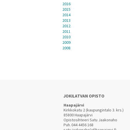
2016
2015
2014
2013
2012
2011
2010
2009
2008
JOKILATVAN OPISTO
Haapajärvi
Kirkkokatu 2 (kaupungintalo 3. krs.)
85800 Haapajärvi
Opistosihteeri Satu Jaakonaho
Puh.
044 4456 168
satu.jaakonaho(at)haapajarvi.fi