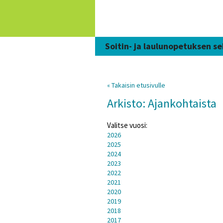
Siirry
sisältöön
Soitin- ja laulunopetuksen se
« Takaisin etusivulle
Arkisto: Ajankohtaista
Valitse vuosi:
2026
2025
2024
2023
2022
2021
2020
2019
2018
2017