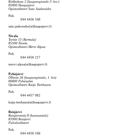
Kirkkokatu 2 (kaupungintalo 3. krs.)
85800 Haapajärvi
Opistosihteeri Satu Jaakonaho
Puh.
044 4456 168
satu.jaakonaho(at)haapajarvi.fi
Nivala
Toritie 15 (Kerttula)
85500 Nivala
Opistosihteeri Mervi Alpua
Puh.
044 4456 217
mervi.alpua(at)haapajarvi.fi
Pyhäjärvi
Ollintie 26 (kaupungintalo, 1. krs)
86800 Pyhäsalmi
Opistosihteeri Kaija Tienhaara
Puh.
044 4457 982
kaija.tienhaara(at)haapajarvi.fi
Reisjärvi
Reisjärventie 8 (kunnantalo)
85900 Reisjärvi
Palvelusihteeri
Puh.
044 4456 166