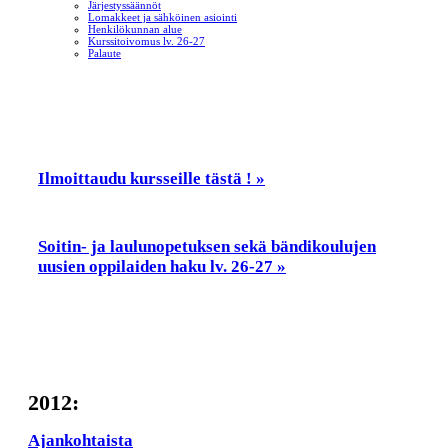
Järjestyssäännöt
Lomakkeet ja sähköinen asiointi
Henkilökunnan alue
Kurssitoivomus lv. 26-27
Palaute
Ilmoittaudu kursseille tästä ! »
Soitin- ja laulunopetuksen sekä bändikoulujen
uusien oppilaiden haku lv. 26-27 »
2012:
Ajankohtaista