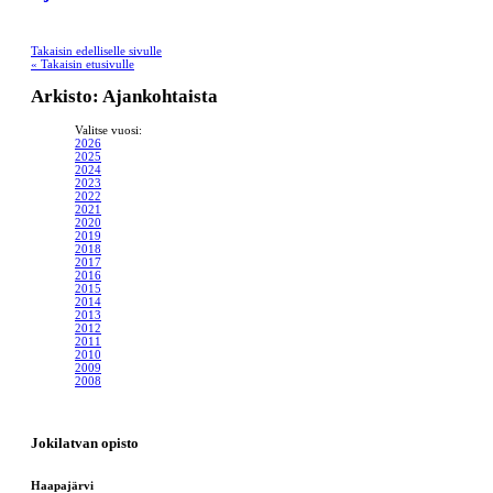
Takaisin edelliselle sivulle
« Takaisin etusivulle
Arkisto: Ajankohtaista
Valitse vuosi:
2026
2025
2024
2023
2022
2021
2020
2019
2018
2017
2016
2015
2014
2013
2012
2011
2010
2009
2008
Jokilatvan opisto
Haapajärvi