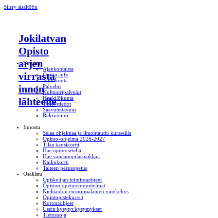
Siirry sisältöön
Jokilatvan
Opisto
arjen
Tutustu
Ajankohtaista
virrasta
Opisto-info
Johtokunta
innon
Palvelut
Kulttuuripalvelut
Henkilökunta
lähteelle
Yhteystiedot
Saavutettavuus
Rekrytointi
Innostu
Selaa ohjelmaa ja ilmoittaudu kursseille
Opinto-ohjelma 2026-2027
Tilaa kausikortti
Hae opintoseteliä
Hae vapaaoppilaspaikkaa
Kaikukortti
Taiteen perusopetus
Osallistu
Opiskelijan toimintaohjeet
Opiston opetussuunnitelmat
Kielitaidon eurooppalainen viitekehys
Opintopistekurssit
Koronaohjeet
Usein kysytyt kysymykset
Tietosuoja