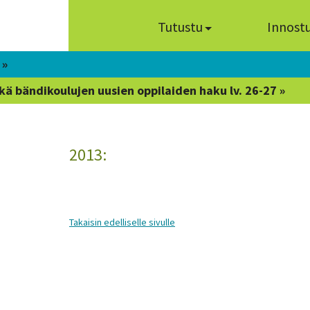
Tutustu
Innost
 »
kä bändikoulujen uusien oppilaiden haku lv. 26-27 »
2013:
Takaisin edelliselle sivulle