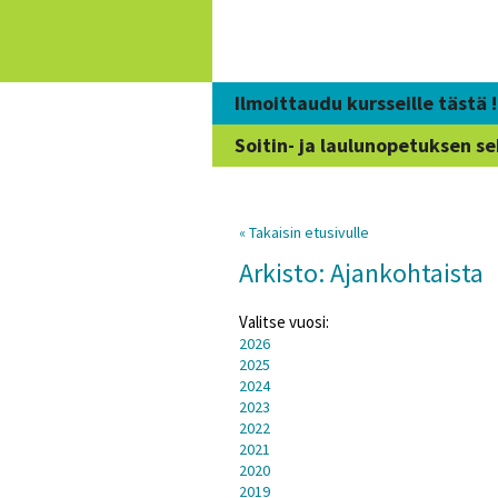
Siirry
sisältöön
Ilmoittaudu kursseille tästä !
Soitin- ja laulunopetuksen se
« Takaisin etusivulle
Arkisto: Ajankohtaista
Valitse vuosi:
2026
2025
2024
2023
2022
2021
2020
2019