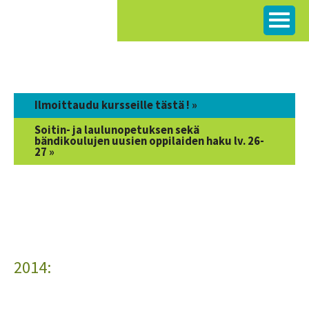
Siirry
sisältöön
Ilmoittaudu kursseille tästä ! »
Soitin- ja laulunopetuksen sekä
bändikoulujen uusien oppilaiden haku lv. 26-
27 »
2014: