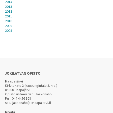
2014
2013
2012
2011
2010
2009
2008
JOKILATVAN OPISTO
Haapajärvi
Kirkkokatu 2 (kaupungintalo 3. krs.)
85800 Haapajärvi
Opistosihteeri Satu Jaakonaho
Puh.
044 4456 168
satu.jaakonaho(at)haapajarvi.fi
Nivala