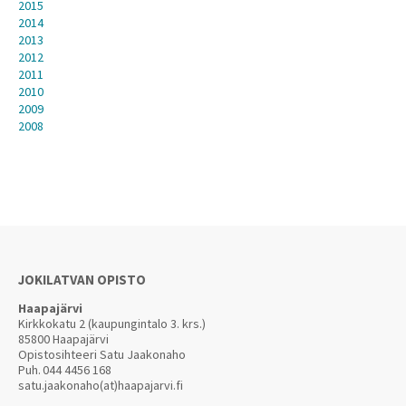
2015
2014
2013
2012
2011
2010
2009
2008
JOKILATVAN OPISTO
Haapajärvi
Kirkkokatu 2 (kaupungintalo 3. krs.)
85800 Haapajärvi
Opistosihteeri Satu Jaakonaho
Puh.
044 4456 168
satu.jaakonaho(at)haapajarvi.fi