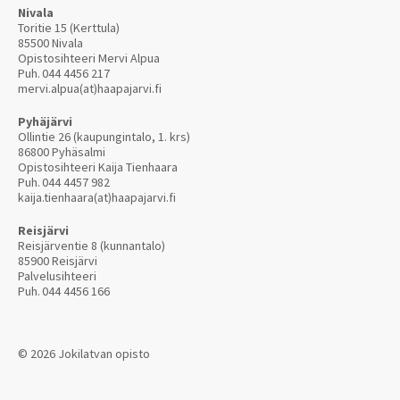
Nivala
Toritie 15 (Kerttula)
85500 Nivala
Opistosihteeri Mervi Alpua
Puh.
044 4456 217
mervi.alpua(at)haapajarvi.fi
Pyhäjärvi
Ollintie 26 (kaupungintalo, 1. krs)
86800 Pyhäsalmi
Opistosihteeri Kaija Tienhaara
Puh.
044 4457 982
kaija.tienhaara(at)haapajarvi.fi
Reisjärvi
Reisjärventie 8 (kunnantalo)
85900 Reisjärvi
Palvelusihteeri
Puh.
044 4456 166
© 2026 Jokilatvan opisto