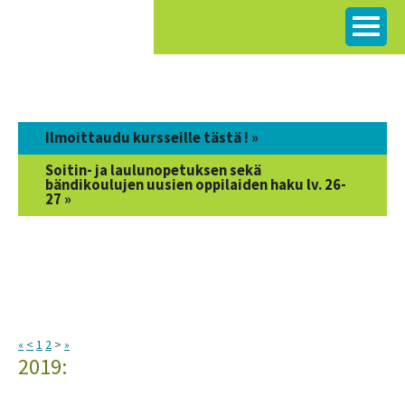
Siirry
sisältöön
Ilmoittaudu kursseille tästä ! »
Soitin- ja laulunopetuksen sekä
bändikoulujen uusien oppilaiden haku lv. 26-
27 »
«
<
1
2
>
»
2019: