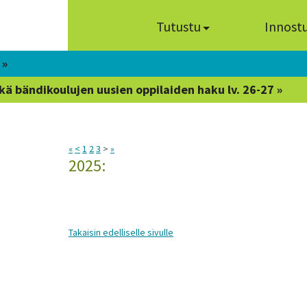
Tutustu
Innost
 »
kä bändikoulujen uusien oppilaiden haku lv. 26-27 »
«
<
1
2
3
>
»
2025:
Takaisin edelliselle sivulle