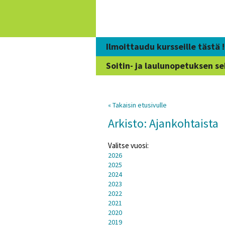
Siirry
sisältöön
Ilmoittaudu kursseille tästä !
Soitin- ja laulunopetuksen se
« Takaisin etusivulle
Arkisto: Ajankohtaista
Valitse vuosi:
2026
2025
2024
2023
2022
2021
2020
2019