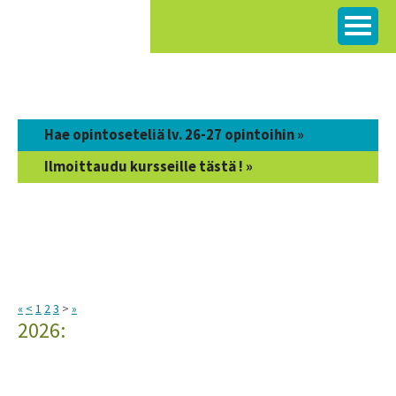
Siirry
sisältöön
Hae opintoseteliä lv. 26-27 opintoihin »
Ilmoittaudu kursseille tästä ! »
«
<
1
2
3
>
»
2026: