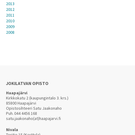
2013
2012
2011
2010
2009
2008
JOKILATVAN OPISTO
Haapajärvi
Kirkkokatu 2 (kaupungintalo 3. krs.)
85800 Haapajärvi
Opistosihteeri Satu Jaakonaho
Puh.
044 4456 168
satu.jaakonaho(at)haapajarvi.fi
Nivala
Toritie 15 (Kerttula)