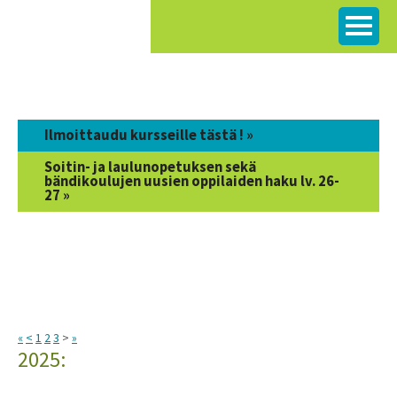
Siirry
sisältöön
Ilmoittaudu kursseille tästä ! »
Soitin- ja laulunopetuksen sekä
bändikoulujen uusien oppilaiden haku lv. 26-
27 »
«
<
1
2
3
>
»
2025: