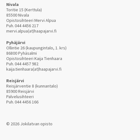
Nivala
Toritie 15 (Kerttula)
85500 Nivala
Opistosihteeri Mervi Alpua
Puh.
044 4456 217
mervi.alpua(at)haapajarvi.fi
Pyhäjärvi
Ollintie 26 (kaupungintalo, 1. krs)
86800 Pyhäsalmi
Opistosihteeri Kaija Tienhaara
Puh.
044 4457 982
kaija.tienhaara(at)haapajarvi.fi
Reisjärvi
Reisjärventie 8 (kunnantalo)
85900 Reisjärvi
Palvelusihteeri
Puh.
044 4456 166
© 2026 Jokilatvan opisto