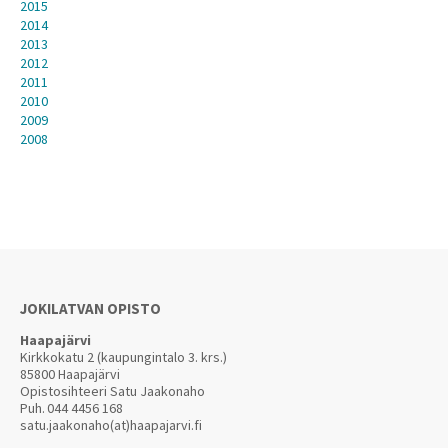
2015
2014
2013
2012
2011
2010
2009
2008
JOKILATVAN OPISTO
Haapajärvi
Kirkkokatu 2 (kaupungintalo 3. krs.)
85800 Haapajärvi
Opistosihteeri Satu Jaakonaho
Puh.
044 4456 168
satu.jaakonaho(at)haapajarvi.fi