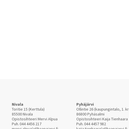
Nivala
Pyhäjärvi
Toritie 15 (Kerttula)
Ollintie 26 (kaupungintalo, 1. kr
85500 Nivala
86800 Pyhäsalmi
Opistosihteeri Mervi Alpua
Opistosihteeri Kaija Tienhaara
Puh.
044 4456 217
Puh.
044 4457 982
mervi.alpua(at)haapajarvi.fi
kaija.tienhaara(at)haapajarvi.fi