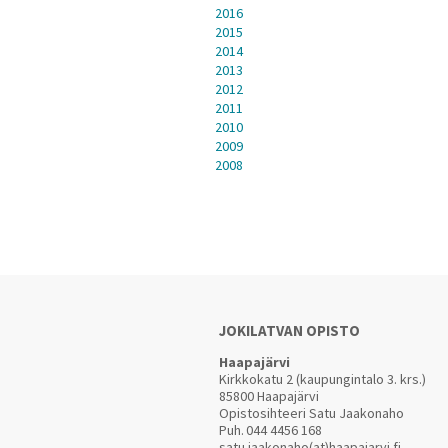
2016
2015
2014
2013
2012
2011
2010
2009
2008
JOKILATVAN OPISTO
Haapajärvi
Kirkkokatu 2 (kaupungintalo 3. krs.)
85800 Haapajärvi
Opistosihteeri Satu Jaakonaho
Puh.
044 4456 168
satu.jaakonaho(at)haapajarvi.fi