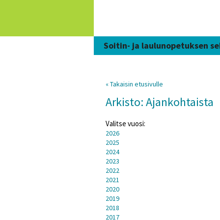
Siirry
sisältöön
Soitin- ja laulunopetuksen se
« Takaisin etusivulle
Arkisto: Ajankohtaista
Valitse vuosi:
2026
2025
2024
2023
2022
2021
2020
2019
2018
2017