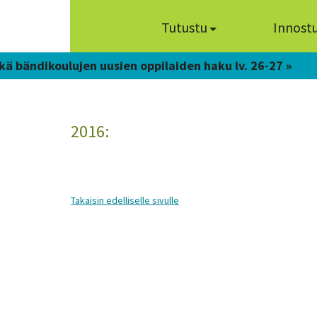
Tutustu
Innost
kä bändikoulujen uusien oppilaiden haku lv. 26-27 »
2016:
Takaisin edelliselle sivulle