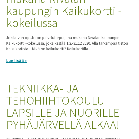
kaupungin Kaikukortti -
kokeilussa
Jokilatvan opisto on palvelutarjoajana mukana Nivalan kaupungin
Kaikukortti -kokeilussa, joka kestää 1.2.-31.12.2020. Alla tarkempaa tietoa
Kaikukortista. Mikä on kaikukortti? Kaikukortilla...
Lue lisää »
TEKNIIKKA- JA
TEHOHIIHTOKOULU
LAPSILLE JA NUORILLE
PYHÄJÄRVELLÄ ALKAA!