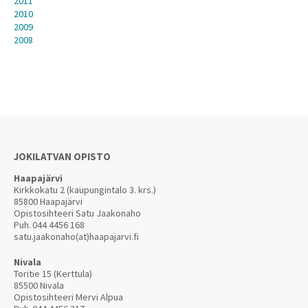
2011
2010
2009
2008
JOKILATVAN OPISTO
Haapajärvi
Kirkkokatu 2 (kaupungintalo 3. krs.)
85800 Haapajärvi
Opistosihteeri Satu Jaakonaho
Puh.
044 4456 168
satu.jaakonaho(at)haapajarvi.fi
Nivala
Toritie 15 (Kerttula)
85500 Nivala
Opistosihteeri Mervi Alpua