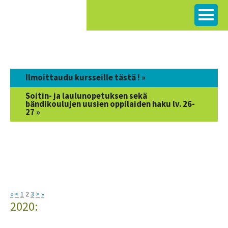
Siirry
sisältöön
Ilmoittaudu kursseille tästä ! »
Soitin- ja laulunopetuksen sekä
bändikoulujen uusien oppilaiden haku lv. 26-
27 »
«
<
1
2
3
>
»
2020: