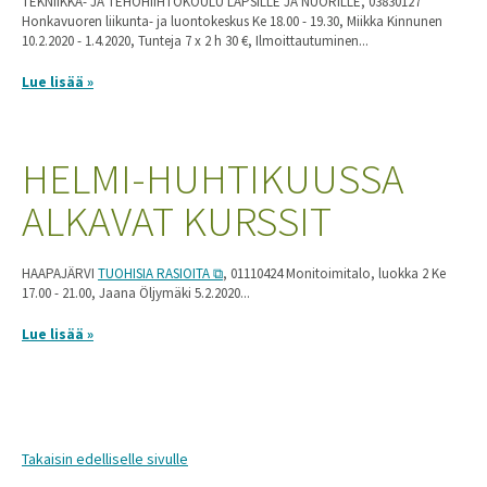
TEKNIIKKA- JA TEHOHIIHTOKOULU LAPSILLE JA NUORILLE, 03830127
Honkavuoren liikunta- ja luontokeskus Ke 18.00 - 19.30, Miikka Kinnunen
10.2.2020 - 1.4.2020, Tunteja 7 x 2 h 30 €, Ilmoittautuminen...
Lue lisää »
HELMI-HUHTIKUUSSA
ALKAVAT KURSSIT
HAAPAJÄRVI
TUOHISIA RASIOITA
, 01110424 Monitoimitalo, luokka 2 Ke
17.00 - 21.00, Jaana Öljymäki 5.2.2020...
Lue lisää »
Takaisin edelliselle sivulle