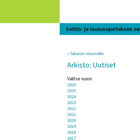
Siirry
sisältöön
Soitin- ja laulunopetuksen se
« Takaisin etusivulle
Arkisto: Uutiset
Valitse vuosi:
2026
2025
2024
2023
2022
2021
2020
2019
2018
2017