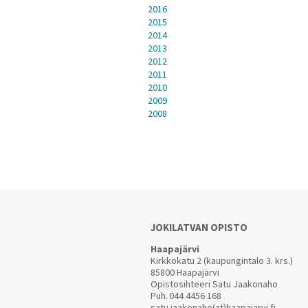
2016
2015
2014
2013
2012
2011
2010
2009
2008
JOKILATVAN OPISTO
Haapajärvi
Kirkkokatu 2 (kaupungintalo 3. krs.)
85800 Haapajärvi
Opistosihteeri Satu Jaakonaho
Puh.
044 4456 168
satu.jaakonaho(at)haapajarvi.fi