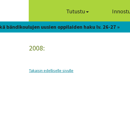
Tutustu
Innost
kä bändikoulujen uusien oppilaiden haku lv. 26-27 »
2008:
Takaisin edelliselle sivulle