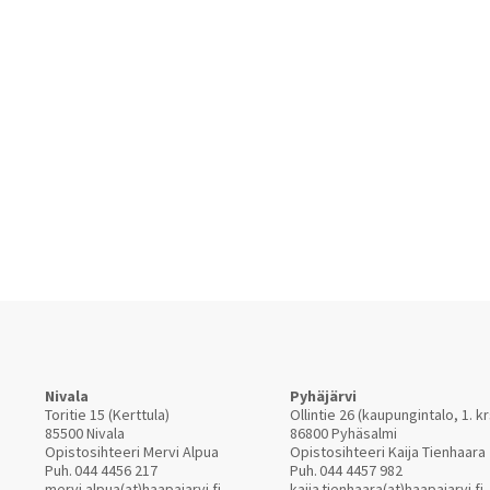
Nivala
Pyhäjärvi
Toritie 15 (Kerttula)
Ollintie 26 (kaupungintalo, 1. kr
85500 Nivala
86800 Pyhäsalmi
Opistosihteeri Mervi Alpua
Opistosihteeri Kaija Tienhaara
Puh.
044 4456 217
Puh.
044 4457 982
mervi.alpua(at)haapajarvi.fi
kaija.tienhaara(at)haapajarvi.fi