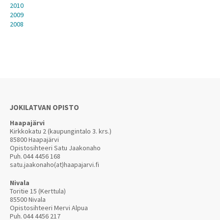
2010
2009
2008
JOKILATVAN OPISTO
Haapajärvi
Kirkkokatu 2 (kaupungintalo 3. krs.)
85800 Haapajärvi
Opistosihteeri Satu Jaakonaho
Puh.
044 4456 168
satu.jaakonaho(at)haapajarvi.fi
Nivala
Toritie 15 (Kerttula)
85500 Nivala
Opistosihteeri Mervi Alpua
Puh.
044 4456 217