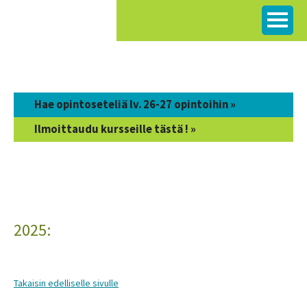
Siirry
sisältöön
Hae opintoseteliä lv. 26-27 opintoihin »
Ilmoittaudu kursseille tästä ! »
2025:
Takaisin edelliselle sivulle