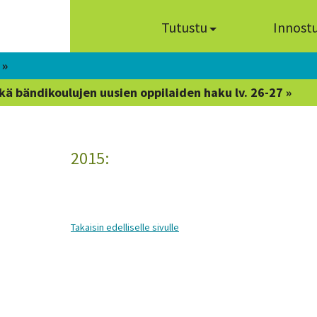
Tutustu
Innost
 »
kä bändikoulujen uusien oppilaiden haku lv. 26-27 »
2015:
Takaisin edelliselle sivulle