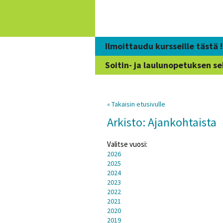
Siirry
sisältöön
Ilmoittaudu kursseille tästä !
Soitin- ja laulunopetuksen se
« Takaisin etusivulle
Arkisto: Ajankohtaista
Valitse vuosi:
2026
2025
2024
2023
2022
2021
2020
2019