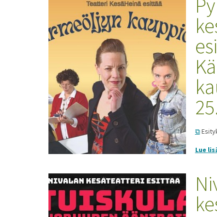
Py
ke
esi
Kä
ka
25
Esityk
Lue lis
Ni
ke