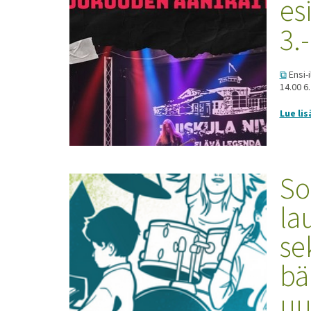
es
3.
Ensi-i
14.00 6
Lue lis
Soi
la
se
bä
uu