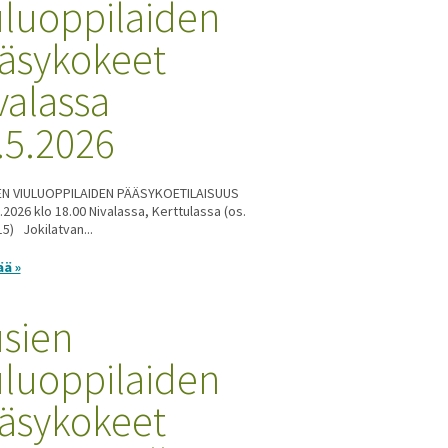
uluoppilaiden
äsykokeet
valassa
.5.2026
N VIULUOPPILAIDEN PÄÄSYKOETILAISUUS
.2026 klo 18.00 Nivalassa, Kerttulassa (os.
15) Jokilatvan...
ää »
sien
uluoppilaiden
äsykokeet