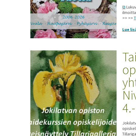
Lukuv
ilmoitt
>> >>
T
Lue lis
Ta
op
yh
Ni
4.
Jokilat
opiskel
Tillari