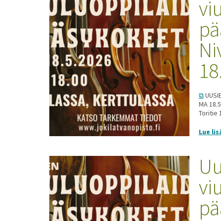
vi
pä
Ni
18
UUSIE
MA 18.5
Toritie 
Lue lis
Uu
vi
pä