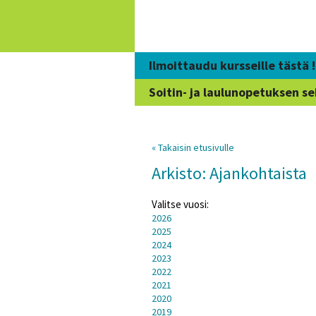
Siirry
sisältöön
Ilmoittaudu kursseille tästä !
Soitin- ja laulunopetuksen se
« Takaisin etusivulle
Arkisto: Ajankohtaista
Valitse vuosi:
2026
2025
2024
2023
2022
2021
2020
2019