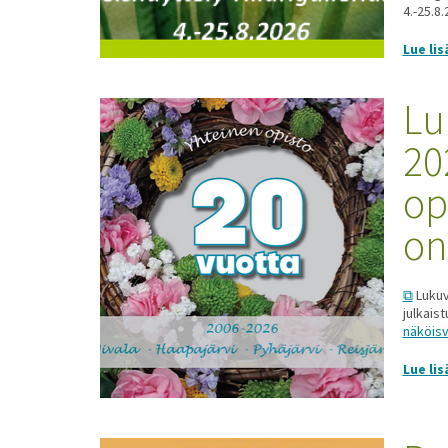
4.-25.8.
Lue lis
Lu
20
op
on
Lukuv
julkais
näköisv
Lue lis