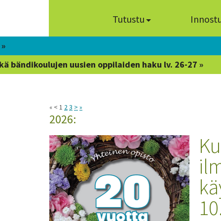
Tutustu
Innost
 »
kä bändikoulujen uusien oppilaiden haku lv. 26-27 »
« < 1
2
3
>
»
2026:
Ku
il
kä
10