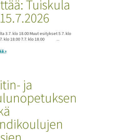
ittää: Tuiskula
-15.7.2026
lta 3.7. klo 18.00 Muut esitykset 5.7. klo
.7. klo 18.00 7.7. klo 18.00 ...
ää »
tin- ja
ulunopetuksen
kä
ndikoulujen
sien