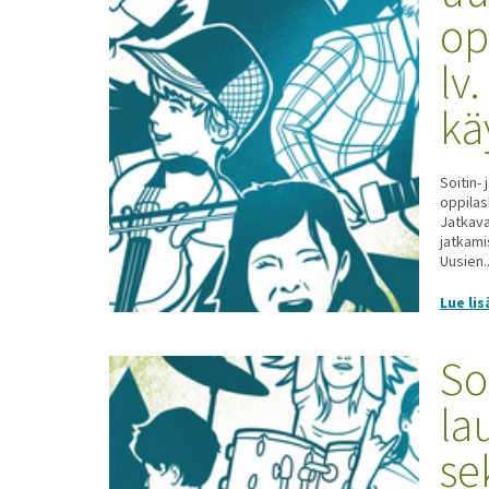
op
lv
kä
Soitin-
oppilas
Jatkava
jatkami
Uusien..
Lue lis
Soi
la
se