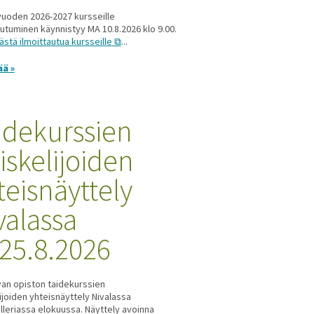
uoden 2026-2027 kursseille
autuminen käynnistyy MA 10.8.2026 klo 9.00.
ästä ilmoittautua kursseille
...
ää »
idekurssien
iskelijoiden
teisnäyttely
valassa
-25.8.2026
van opiston taidekurssien
ijoiden yhteisnäyttely Nivalassa
galleriassa elokuussa. Näyttely avoinna