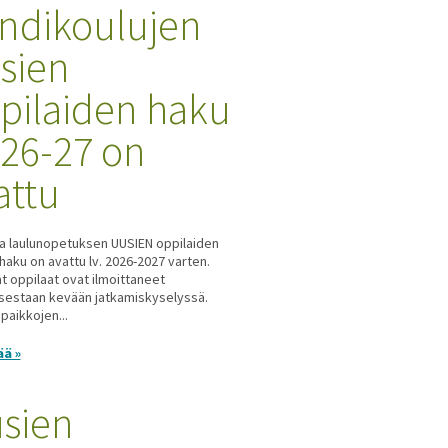
ndikoulujen
sien
pilaiden haku
. 26-27 on
attu
 ja laulunopetuksen UUSIEN oppilaiden
haku on avattu lv. 2026-2027 varten.
t oppilaat ovat ilmoittaneet
sestaan kevään jatkamiskyselyssä.
paikkojen...
ää »
sien