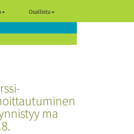
u
Osallistu
rssi-
moittautuminen
ynnistyy ma
.8.