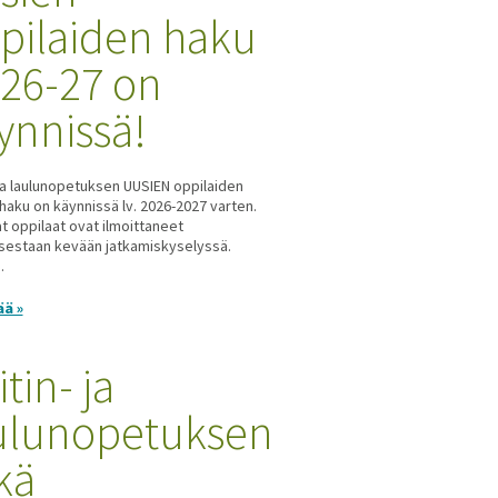
pilaiden haku
. 26-27 on
ynnissä!
 ja laulunopetuksen UUSIEN oppilaiden
haku on käynnissä lv. 2026-2027 varten.
t oppilaat ovat ilmoittaneet
sestaan kevään jatkamiskyselyssä.
.
ää »
tin- ja
ulunopetuksen
kä