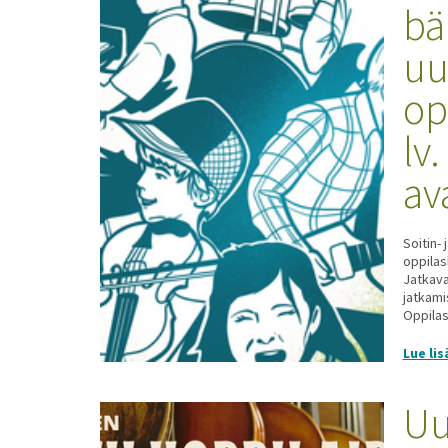
bä
uu
op
lv
av
Soitin-
oppilas
Jatkava
jatkami
Oppilas
Lue lis
Uu