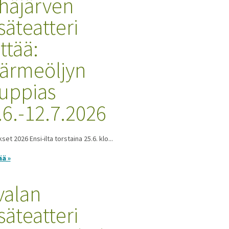
häjärven
säteatteri
ttää:
ärmeöljyn
uppias
.6.-12.7.2026
set 2026 Ensi-ilta torstaina 25.6. klo...
ää »
valan
säteatteri