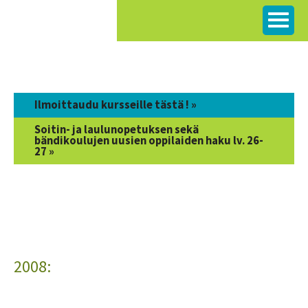
Siirry
sisältöön
Ilmoittaudu kursseille tästä ! »
Soitin- ja laulunopetuksen sekä
bändikoulujen uusien oppilaiden haku lv. 26-
27 »
2008: