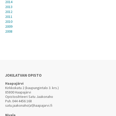
2014
2013
2012
2011
2010
2009
2008
JOKILATVAN OPISTO
Haapajärvi
Kirkkokatu 2 (kaupungintalo 3. krs.)
85800 Haapajärvi
Opistosihteeri Satu Jaakonaho
Puh.
044 4456 168
satu.jaakonaho(at)haapajarvi.fi
Nivala