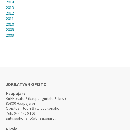
2014
2013
2012
2011
2010
2009
2008
JOKILATVAN OPISTO
Haapajärvi
Kirkkokatu 2 (kaupungintalo 3. krs.)
85800 Haapajärvi
Opistosihteeri Satu Jaakonaho
Puh.
044 4456 168
satu.jaakonaho(at)haapajarvi.fi
Nivala