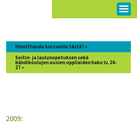
Siirry
sisältöön
Ilmoittaudu kursseille tästä ! »
Soitin- ja laulunopetuksen sekä
bändikoulujen uusien oppilaiden haku lv. 26-
27 »
2009: