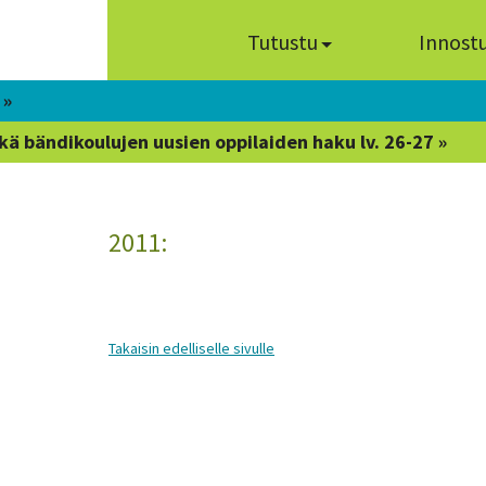
Tutustu
Innost
 »
kä bändikoulujen uusien oppilaiden haku lv. 26-27 »
2011:
Takaisin edelliselle sivulle