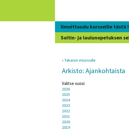
Siirry
sisältöön
Ilmoittaudu kursseille tästä !
Soitin- ja laulunopetuksen se
« Takaisin etusivulle
Arkisto: Ajankohtaista
Valitse vuosi:
2026
2025
2024
2023
2022
2021
2020
2019