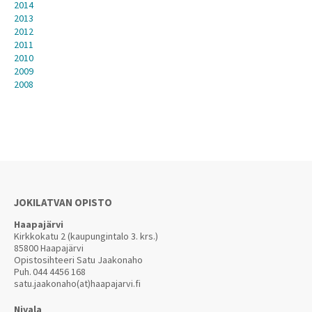
2014
2013
2012
2011
2010
2009
2008
JOKILATVAN OPISTO
Haapajärvi
Kirkkokatu 2 (kaupungintalo 3. krs.)
85800 Haapajärvi
Opistosihteeri Satu Jaakonaho
Puh.
044 4456 168
satu.jaakonaho(at)haapajarvi.fi
Nivala