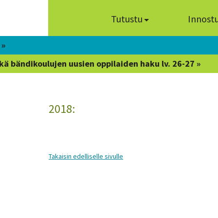
Tutustu
Innost
 »
kä bändikoulujen uusien oppilaiden haku lv. 26-27 »
2018:
Takaisin edelliselle sivulle