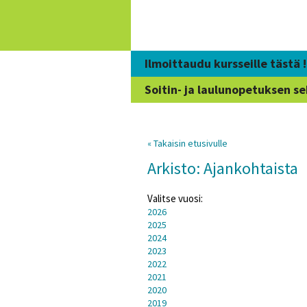
Siirry
sisältöön
Ilmoittaudu kursseille tästä !
Soitin- ja laulunopetuksen se
« Takaisin etusivulle
Arkisto: Ajankohtaista
Valitse vuosi:
2026
2025
2024
2023
2022
2021
2020
2019