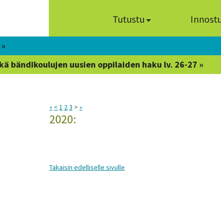
Tutustu
Innost
 »
kä bändikoulujen uusien oppilaiden haku lv. 26-27 »
«
<
1
2
3
>
»
2020:
Takaisin edelliselle sivulle