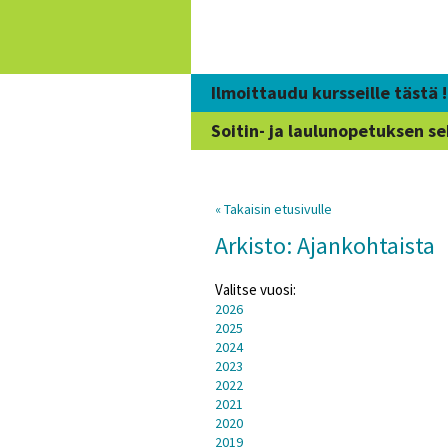
Siirry
sisältöön
Ilmoittaudu kursseille tästä !
Soitin- ja laulunopetuksen se
« Takaisin etusivulle
Arkisto: Ajankohtaista
Valitse vuosi:
2026
2025
2024
2023
2022
2021
2020
2019