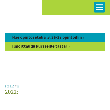
Siirry
sisältöön
Hae opintoseteliä lv. 26-27 opintoihin »
Ilmoittaudu kursseille tästä ! »
«
<
1
2
>
»
2022: