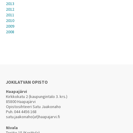
2013
2012
2011
2010
2009
2008
JOKILATVAN OPISTO
Haapajärvi
Kirkkokatu 2 (kaupungintalo 3. krs.)
85800 Haapajärvi
Opistosihteeri Satu Jaakonaho
Puh.
044 4456 168
satu.jaakonaho(at)haapajarvi.fi
Nivala
Toritie 15 (Kerttula)