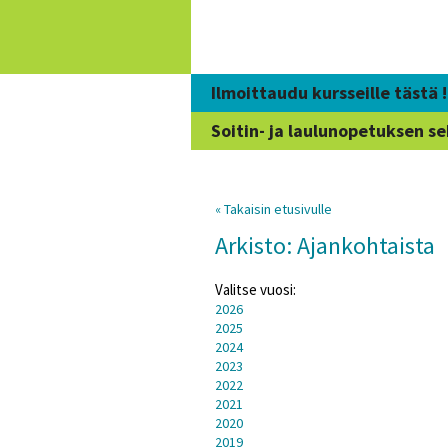
Siirry
sisältöön
Ilmoittaudu kursseille tästä !
Soitin- ja laulunopetuksen se
« Takaisin etusivulle
Arkisto: Ajankohtaista
Valitse vuosi:
2026
2025
2024
2023
2022
2021
2020
2019