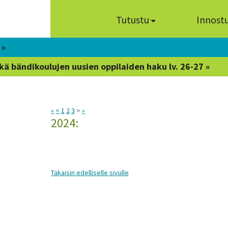
Tutustu
Innost
 »
kä bändikoulujen uusien oppilaiden haku lv. 26-27 »
«
<
1
2
3
>
»
2024:
Takaisin edelliselle sivulle