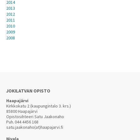
2014
2013
2012
2011
2010
2009
2008
JOKILATVAN OPISTO
Haapajärvi
Kirkkokatu 2 (kaupungintalo 3. krs.)
85800 Haapajärvi
Opistosihteeri Satu Jaakonaho
Puh.
044 4456 168
satu.jaakonaho(at)haapajarvi.fi
Nivala