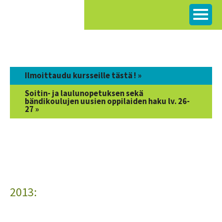
Siirry
sisältöön
Ilmoittaudu kursseille tästä ! »
Soitin- ja laulunopetuksen sekä
bändikoulujen uusien oppilaiden haku lv. 26-
27 »
2013: