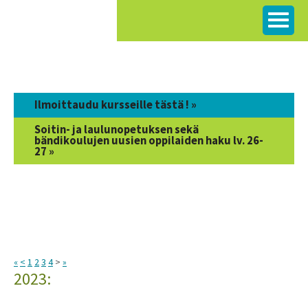
Siirry
sisältöön
Ilmoittaudu kursseille tästä ! »
Soitin- ja laulunopetuksen sekä
bändikoulujen uusien oppilaiden haku lv. 26-
27 »
«
<
1
2
3
4
>
»
2023: