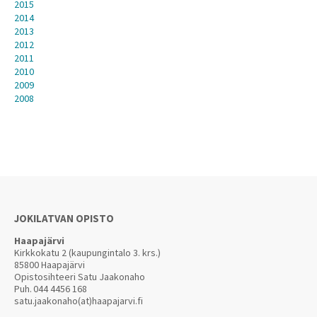
2015
2014
2013
2012
2011
2010
2009
2008
JOKILATVAN OPISTO
Haapajärvi
Kirkkokatu 2 (kaupungintalo 3. krs.)
85800 Haapajärvi
Opistosihteeri Satu Jaakonaho
Puh.
044 4456 168
satu.jaakonaho(at)haapajarvi.fi