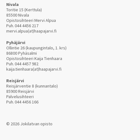
Nivala
Toritie 15 (Kerttula)
85500 Nivala
Opistosihteeri Mervi Alpua
Puh.
044 4456 217
mervi.alpua(at)haapajarvi.fi
Pyhäjärvi
Ollintie 26 (kaupungintalo, 1. krs)
86800 Pyhäsalmi
Opistosihteeri Kaija Tienhaara
Puh.
044 4457 982
kaija.tienhaara(at)haapajarvi.fi
Reisjärvi
Reisjärventie 8 (kunnantalo)
85900 Reisjärvi
Palvelusihteeri
Puh.
044 4456 166
© 2026 Jokilatvan opisto