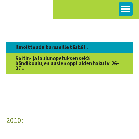
Siirry
sisältöön
Ilmoittaudu kursseille tästä ! »
Soitin- ja laulunopetuksen sekä
bändikoulujen uusien oppilaiden haku lv. 26-
27 »
2010: