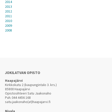
2014
2013
2012
2011
2010
2009
2008
JOKILATVAN OPISTO
Haapajärvi
Kirkkokatu 2 (kaupungintalo 3. krs.)
85800 Haapajärvi
Opistosihteeri Satu Jaakonaho
Puh.
044 4456 168
satu.jaakonaho(at)haapajarvi.fi
Nivala