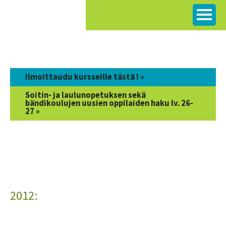
Siirry
sisältöön
Ilmoittaudu kursseille tästä ! »
Soitin- ja laulunopetuksen sekä
bändikoulujen uusien oppilaiden haku lv. 26-
27 »
2012: