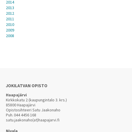
2014
2013
2012
2011
2010
2009
2008
JOKILATVAN OPISTO
Haapajärvi
Kirkkokatu 2 (kaupungintalo 3. krs.)
85800 Haapajärvi
Opistosihteeri Satu Jaakonaho
Puh.
044 4456 168
satu.jaakonaho(at)haapajarvi.fi
Nivala