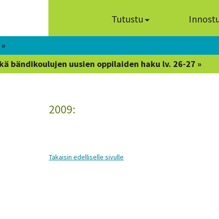
Tutustu
Innost
 »
kä bändikoulujen uusien oppilaiden haku lv. 26-27 »
2009:
Takaisin edelliselle sivulle