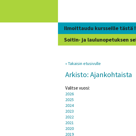
Siirry
sisältöön
Ilmoittaudu kursseille tästä !
Soitin- ja laulunopetuksen se
« Takaisin etusivulle
Arkisto: Ajankohtaista
Valitse vuosi:
2026
2025
2024
2023
2022
2021
2020
2019