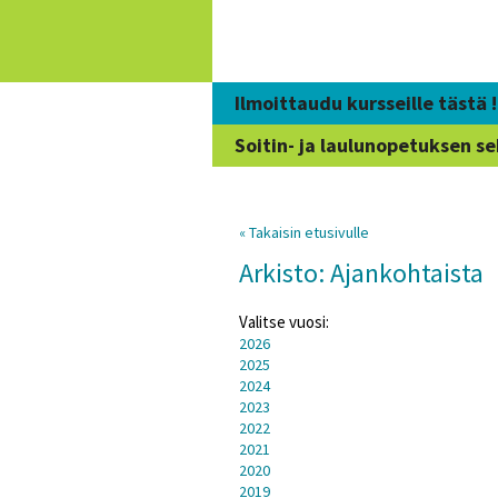
Siirry
sisältöön
Ilmoittaudu kursseille tästä !
Soitin- ja laulunopetuksen se
« Takaisin etusivulle
Arkisto: Ajankohtaista
Valitse vuosi:
2026
2025
2024
2023
2022
2021
2020
2019