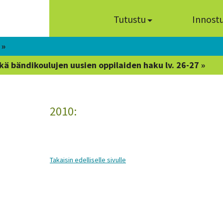
Tutustu
Innost
 »
kä bändikoulujen uusien oppilaiden haku lv. 26-27 »
2010:
Takaisin edelliselle sivulle