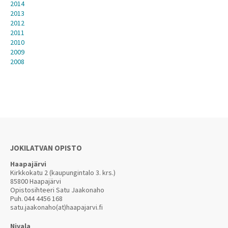
2014
2013
2012
2011
2010
2009
2008
JOKILATVAN OPISTO
Haapajärvi
Kirkkokatu 2 (kaupungintalo 3. krs.)
85800 Haapajärvi
Opistosihteeri Satu Jaakonaho
Puh.
044 4456 168
satu.jaakonaho(at)haapajarvi.fi
Nivala