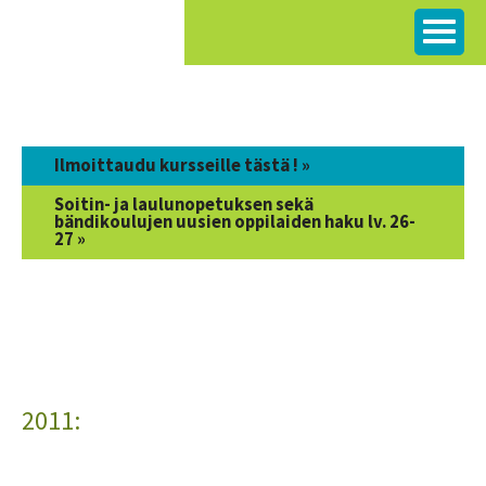
Siirry
sisältöön
Ilmoittaudu kursseille tästä ! »
Soitin- ja laulunopetuksen sekä
bändikoulujen uusien oppilaiden haku lv. 26-
27 »
2011: