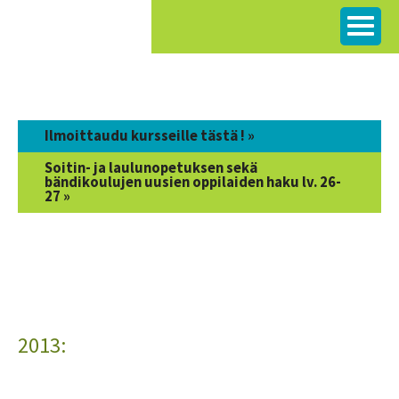
Siirry
sisältöön
Ilmoittaudu kursseille tästä ! »
Soitin- ja laulunopetuksen sekä
bändikoulujen uusien oppilaiden haku lv. 26-
27 »
2013: