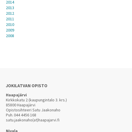
2014
2013
2012
2011
2010
2009
2008
JOKILATVAN OPISTO
Haapajärvi
Kirkkokatu 2 (kaupungintalo 3. krs.)
85800 Haapajärvi
Opistosihteeri Satu Jaakonaho
Puh.
044 4456 168
satu.jaakonaho(at)haapajarvi.fi
Nivala