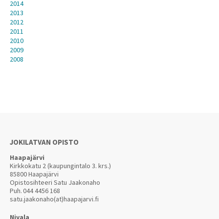
2014
2013
2012
2011
2010
2009
2008
JOKILATVAN OPISTO
Haapajärvi
Kirkkokatu 2 (kaupungintalo 3. krs.)
85800 Haapajärvi
Opistosihteeri Satu Jaakonaho
Puh.
044 4456 168
satu.jaakonaho(at)haapajarvi.fi
Nivala