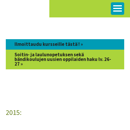
Siirry
sisältöön
Ilmoittaudu kursseille tästä ! »
Soitin- ja laulunopetuksen sekä
bändikoulujen uusien oppilaiden haku lv. 26-
27 »
2015: