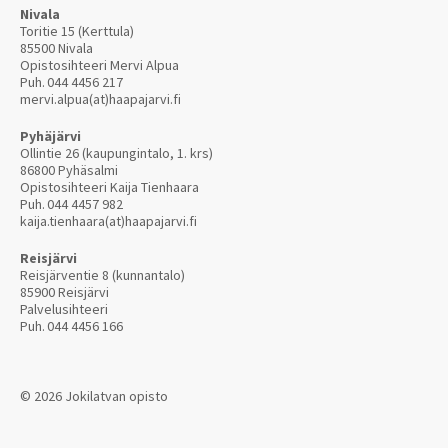
Nivala
Toritie 15 (Kerttula)
85500 Nivala
Opistosihteeri Mervi Alpua
Puh.
044 4456 217
mervi.alpua(at)haapajarvi.fi
Pyhäjärvi
Ollintie 26 (kaupungintalo, 1. krs)
86800 Pyhäsalmi
Opistosihteeri Kaija Tienhaara
Puh.
044 4457 982
kaija.tienhaara(at)haapajarvi.fi
Reisjärvi
Reisjärventie 8 (kunnantalo)
85900 Reisjärvi
Palvelusihteeri
Puh.
044 4456 166
© 2026 Jokilatvan opisto