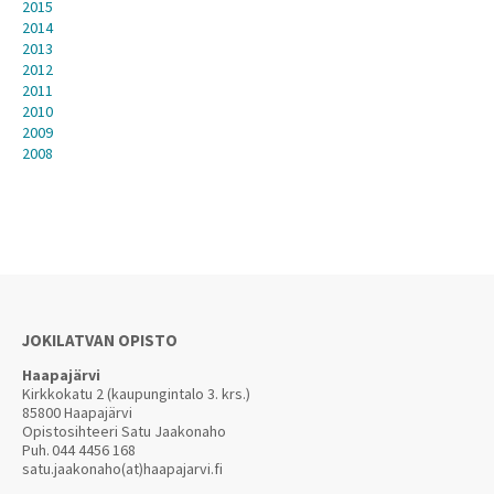
2015
2014
2013
2012
2011
2010
2009
2008
JOKILATVAN OPISTO
Haapajärvi
Kirkkokatu 2 (kaupungintalo 3. krs.)
85800 Haapajärvi
Opistosihteeri Satu Jaakonaho
Puh.
044 4456 168
satu.jaakonaho(at)haapajarvi.fi