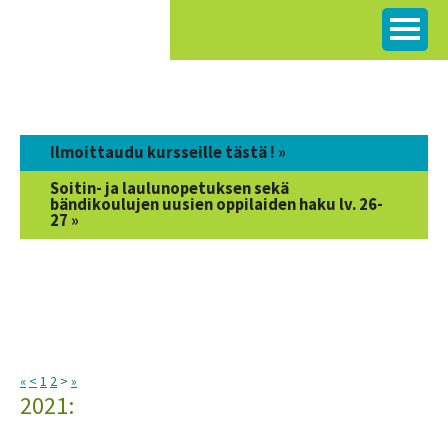
Siirry
sisältöön
Ilmoittaudu kursseille tästä ! »
Soitin- ja laulunopetuksen sekä
bändikoulujen uusien oppilaiden haku lv. 26-
27 »
«
<
1
2
>
»
2021: