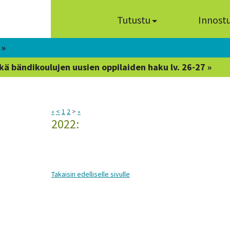
Tutustu
Innost
 »
kä bändikoulujen uusien oppilaiden haku lv. 26-27 »
«
<
1
2
>
»
2022:
Takaisin edelliselle sivulle