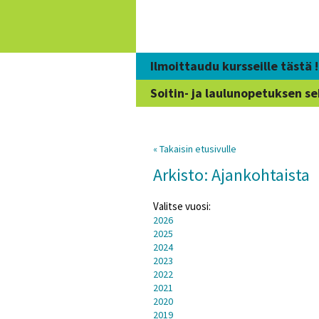
Siirry
sisältöön
Ilmoittaudu kursseille tästä !
Soitin- ja laulunopetuksen se
« Takaisin etusivulle
Arkisto: Ajankohtaista
Valitse vuosi:
2026
2025
2024
2023
2022
2021
2020
2019