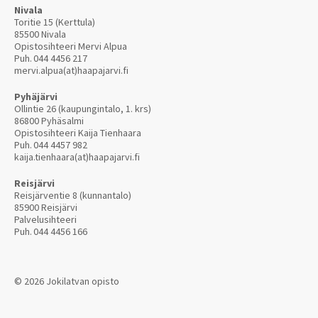
Nivala
Toritie 15 (Kerttula)
85500 Nivala
Opistosihteeri Mervi Alpua
Puh.
044 4456 217
mervi.alpua(at)haapajarvi.fi
Pyhäjärvi
Ollintie 26 (kaupungintalo, 1. krs)
86800 Pyhäsalmi
Opistosihteeri Kaija Tienhaara
Puh.
044 4457 982
kaija.tienhaara(at)haapajarvi.fi
Reisjärvi
Reisjärventie 8 (kunnantalo)
85900 Reisjärvi
Palvelusihteeri
Puh.
044 4456 166
© 2026 Jokilatvan opisto