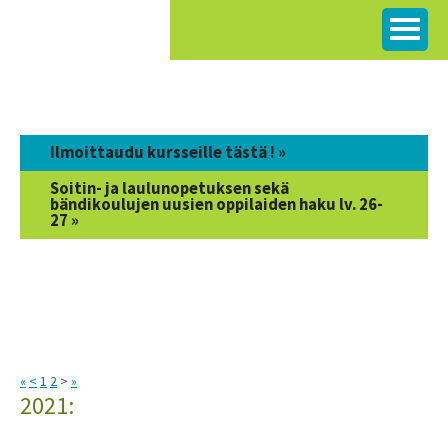
Siirry
sisältöön
Ilmoittaudu kursseille tästä ! »
Soitin- ja laulunopetuksen sekä
bändikoulujen uusien oppilaiden haku lv. 26-
27 »
«
<
1
2
>
»
2021: