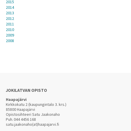
2015
2014
2013
2012
2011
2010
2009
2008
JOKILATVAN OPISTO
Haapajärvi
Kirkkokatu 2 (kaupungintalo 3. krs.)
85800 Haapajärvi
Opistosihteeri Satu Jaakonaho
Puh.
044 4456 168
satu.jaakonaho(at)haapajarvi.fi