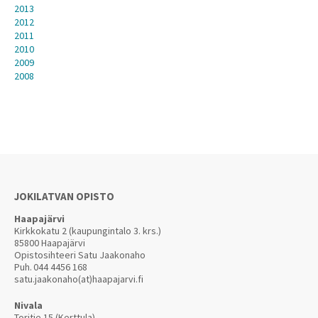
2013
2012
2011
2010
2009
2008
JOKILATVAN OPISTO
Haapajärvi
Kirkkokatu 2 (kaupungintalo 3. krs.)
85800 Haapajärvi
Opistosihteeri Satu Jaakonaho
Puh.
044 4456 168
satu.jaakonaho(at)haapajarvi.fi
Nivala
Toritie 15 (Kerttula)