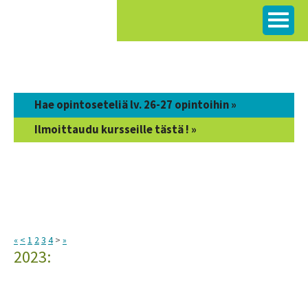
Siirry
sisältöön
Hae opintoseteliä lv. 26-27 opintoihin »
Ilmoittaudu kursseille tästä ! »
«
<
1
2
3
4
>
»
2023: