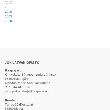
2012
2011
2010
2009
2008
JOKILATVAN OPISTO
Haapajärvi
Kirkkokatu 2 (kaupungintalo 3. krs.)
85800 Haapajärvi
Opistosihteeri Satu Jaakonaho
Puh.
044 4456 168
satu.jaakonaho(at)haapajarvi.fi
Nivala
Toritie 15 (Kerttula)
85500 Nivala