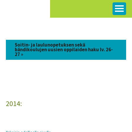
Siirry
sisältöön
Soitin- ja laulunopetuksen sekä
bändikoulujen uusien oppilaiden haku lv. 26-
27 »
2014: