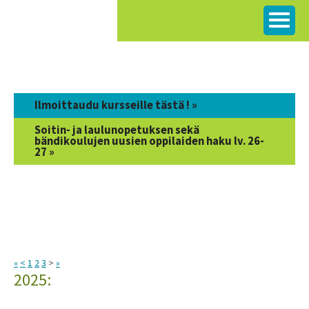
Siirry
sisältöön
Ilmoittaudu kursseille tästä ! »
Soitin- ja laulunopetuksen sekä
bändikoulujen uusien oppilaiden haku lv. 26-
27 »
«
<
1
2
3
>
»
2025: