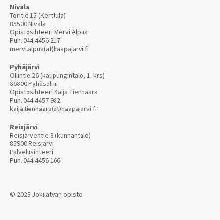
Nivala
Toritie 15 (Kerttula)
85500 Nivala
Opistosihteeri Mervi Alpua
Puh.
044 4456 217
mervi.alpua(at)haapajarvi.fi
Pyhäjärvi
Ollintie 26 (kaupungintalo, 1. krs)
86800 Pyhäsalmi
Opistosihteeri Kaija Tienhaara
Puh.
044 4457 982
kaija.tienhaara(at)haapajarvi.fi
Reisjärvi
Reisjärventie 8 (kunnantalo)
85900 Reisjärvi
Palvelusihteeri
Puh.
044 4456 166
© 2026 Jokilatvan opisto