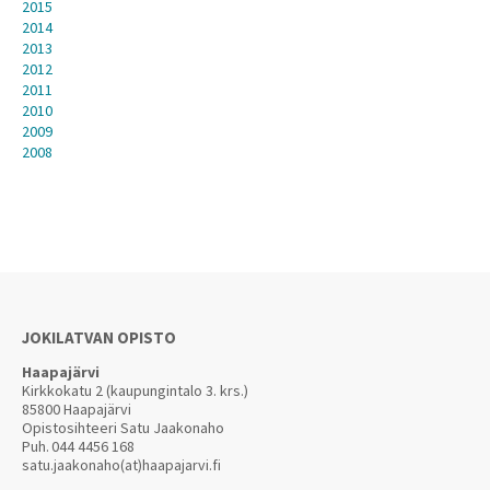
2015
2014
2013
2012
2011
2010
2009
2008
JOKILATVAN OPISTO
Haapajärvi
Kirkkokatu 2 (kaupungintalo 3. krs.)
85800 Haapajärvi
Opistosihteeri Satu Jaakonaho
Puh.
044 4456 168
satu.jaakonaho(at)haapajarvi.fi