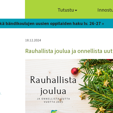
Tutustu
Innost
kä bändikoulujen uusien oppilaiden haku lv. 26-27 »
18.12.2024
Rauhallista joulua ja onnellista uut
.