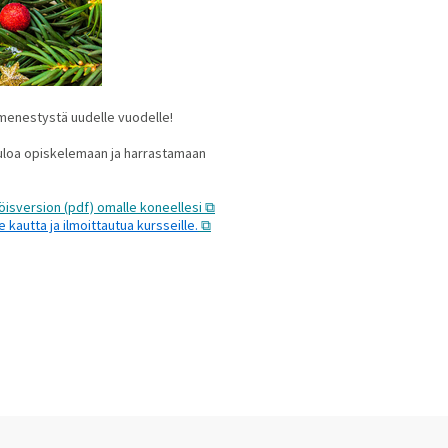
a menestystä uudelle vuodelle!
tuloa opiskelemaan ja harrastamaan
öisversion (pdf) omalle koneellesi
kautta ja ilmoittautua kursseille.