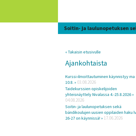
Siirry
sisältöön
Soitin- ja laulunopetuksen se
« Takaisin etusivulle
Ajankohtaista
Kurssi-ilmoittautuminen käynnistyy ma
03.08.2026
10.8. »
Taidekurssien opiskelijoiden
yhteisnäyttely Nivalassa 4.-25.8.2026 »
04.08.2026
Soitin- ja laulunopetuksen sekä
bändikoulujen uusien oppilaiden haku lv
17.06.2026
26-27 on käynnissä! »