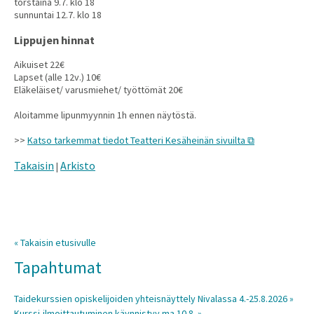
torstaina 9.7. klo 18
sunnuntai 12.7. klo 18
Lippujen hinnat
Aikuiset 22€
Lapset (alle 12v.) 10€
Eläkeläiset/ varusmiehet/ työttömät 20€
Aloitamme lipunmyynnin 1h ennen näytöstä.
>>
Katso tarkemmat tiedot Teatteri Kesäheinän sivuilta
Takaisin
Arkisto
|
« Takaisin etusivulle
Tapahtumat
Taidekurssien opiskelijoiden yhteisnäyttely Nivalassa 4.-25.8.2026 »
Kurssi-ilmoittautuminen käynnistyy ma 10.8. »