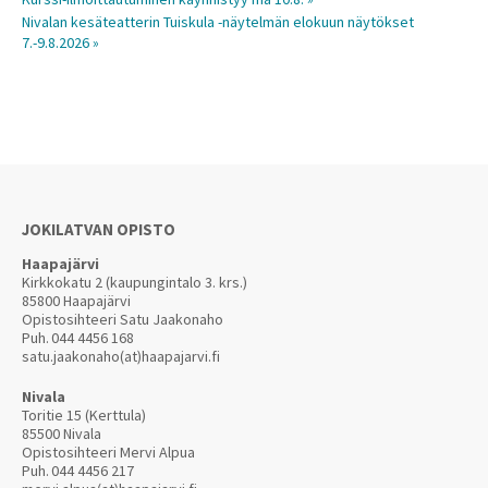
Nivalan kesäteatterin Tuiskula -näytelmän elokuun näytökset
7.-9.8.2026 »
JOKILATVAN OPISTO
Haapajärvi
Kirkkokatu 2 (kaupungintalo 3. krs.)
85800 Haapajärvi
Opistosihteeri Satu Jaakonaho
Puh.
044 4456 168
satu.jaakonaho(at)haapajarvi.fi
Nivala
Toritie 15 (Kerttula)
85500 Nivala
Opistosihteeri Mervi Alpua
Puh.
044 4456 217