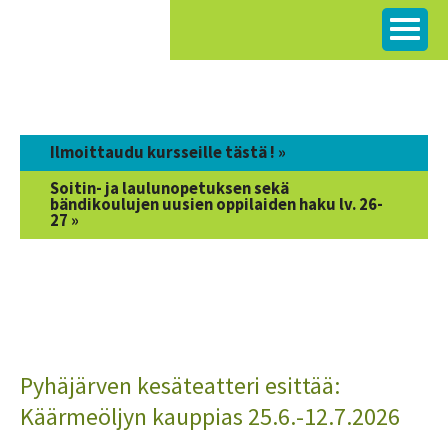
Siirry
sisältöön
Ilmoittaudu kursseille tästä ! »
Soitin- ja laulunopetuksen sekä
bändikoulujen uusien oppilaiden haku lv. 26-
27 »
Pyhäjärven kesäteatteri esittää:
Käärmeöljyn kauppias 25.6.-12.7.2026