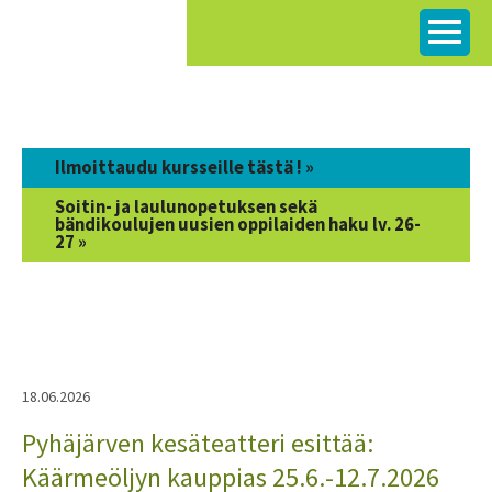
Siirry
sisältöön
Ilmoittaudu kursseille tästä ! »
Soitin- ja laulunopetuksen sekä
bändikoulujen uusien oppilaiden haku lv. 26-
27 »
18.06.2026
Pyhäjärven kesäteatteri esittää:
Käärmeöljyn kauppias 25.6.-12.7.2026