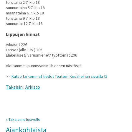
torstaina 2.7. klo 18
sunnuntaina 5.7. klo 18
maanataina 6.7. klo 18
torstaina 9.7. klo 18
sunnuntai 12.7. klo 18
Lippujen hinnat
Aikuiset 22€
Lapset (alle 12v.) 10€
Eläkeläiset/ varusmiehet/ työttömät 20€
Aloitamme lipunmyynnin 1h ennen näytöstä.
>>
Katso tarkemmat tiedot Teatteri Kesäheinän sivuilta
Takaisin
Arkisto
|
« Takaisin etusivulle
Ajankohtaista