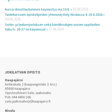
03.08.2026
Kurssi-ilmoittautuminen käynnistyy ma 10.8. »
Taidekurssien opiskelijoiden yhteisnäyttely Nivalassa 4.-25.8.2026 »
04.08.2026
Soitin- ja laulunopetuksen sekä bändikoulujen uusien oppilaiden
17.06.2026
haku lv. 26-27 on käynnissä! »
JOKILATVAN OPISTO
Haapajärvi
Kirkkokatu 2 (kaupungintalo 3. krs.)
85800 Haapajärvi
Opistosihteeri Satu Jaakonaho
Puh.
044 4456 168
satu.jaakonaho(at)haapajarvi.fi
Nivala