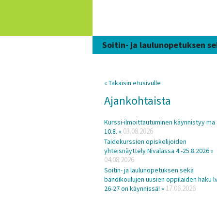
Siirry
sisältöön
Soitin- ja laulunopetuksen se
« Takaisin etusivulle
Ajankohtaista
Kurssi-ilmoittautuminen käynnistyy ma
03.08.2026
10.8. »
Taidekurssien opiskelijoiden
yhteisnäyttely Nivalassa 4.-25.8.2026 »
04.08.2026
Soitin- ja laulunopetuksen sekä
bändikoulujen uusien oppilaiden haku lv
17.06.2026
26-27 on käynnissä! »