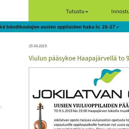
Tutustu
Innost
kä bändikoulujen uusien oppilaiden haku lv. 26-27 »
25.04.2019
Viulun pääsykoe Haapajärvellä to 9
.