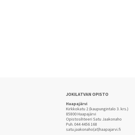
JOKILATVAN OPISTO
Haapajärvi
Kirkkokatu 2 (kaupungintalo 3. krs.)
85800 Haapajärvi
Opistosihteeri Satu Jaakonaho
Puh.
044 4456 168
satu.jaakonaho(at)haapajarvi.fi