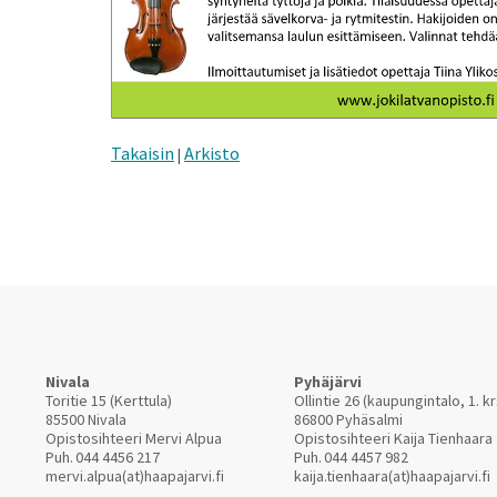
Takaisin
Arkisto
|
Nivala
Pyhäjärvi
Toritie 15 (Kerttula)
Ollintie 26 (kaupungintalo, 1. kr
85500 Nivala
86800 Pyhäsalmi
Opistosihteeri Mervi Alpua
Opistosihteeri Kaija Tienhaara
Puh.
044 4456 217
Puh.
044 4457 982
mervi.alpua(at)haapajarvi.fi
kaija.tienhaara(at)haapajarvi.fi