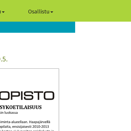
u
Osallistu
.5.