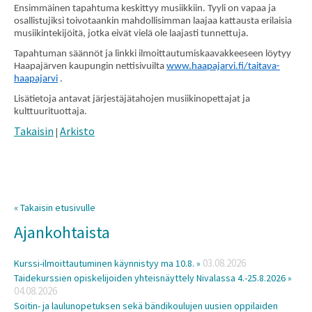
Ensimmäinen tapahtuma keskittyy musiikkiin. Tyyli on vapaa ja
osallistujiksi toivotaankin mahdollisimman laajaa kattausta erilaisia
musiikintekijöitä, jotka eivät vielä ole laajasti tunnettuja.
Tapahtuman säännöt ja linkki ilmoittautumiskaavakkeeseen löytyy
Haapajärven kaupungin nettisivuilta
www.haapajarvi.fi/taitava-
haapajarvi
.
Lisätietoja antavat järjestäjätahojen musiikinopettajat ja
kulttuurituottaja.
Takaisin
Arkisto
|
« Takaisin etusivulle
Ajankohtaista
03.08.2026
Kurssi-ilmoittautuminen käynnistyy ma 10.8. »
Taidekurssien opiskelijoiden yhteisnäyttely Nivalassa 4.-25.8.2026 »
04.08.2026
Soitin- ja laulunopetuksen sekä bändikoulujen uusien oppilaiden