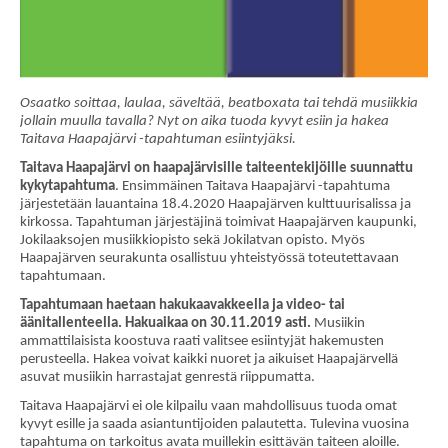
Osaatko soittaa, laulaa, säveltää, beatboxata tai tehdä musiikkia
jollain muulla tavalla? Nyt on aika tuoda kyvyt esiin ja hakea
Taitava Haapajärvi -tapahtuman esiintyjäksi.
Taitava Haapajärvi on haapajärvisille taiteentekijöille suunnattu
kykytapahtuma
. Ensimmäinen Taitava Haapajärvi -tapahtuma
järjestetään lauantaina 18.4.2020 Haapajärven kulttuurisalissa ja
kirkossa. Tapahtuman järjestäjinä toimivat Haapajärven kaupunki,
Jokilaaksojen musiikkiopisto sekä Jokilatvan opisto. Myös
Haapajärven seurakunta osallistuu yhteistyössä toteutettavaan
tapahtumaan.
Tapahtumaan haetaan hakukaavakkeella ja video- tai
äänitallenteella. Hakuaikaa on 30.11.2019 asti.
Musiikin
ammattilaisista koostuva raati valitsee esiintyjät hakemusten
perusteella. Hakea voivat kaikki nuoret ja aikuiset Haapajärvellä
asuvat musiikin harrastajat genrestä riippumatta.
Taitava Haapajärvi ei ole kilpailu vaan mahdollisuus tuoda omat
kyvyt esille ja saada asiantuntijoiden palautetta. Tulevina vuosina
tapahtuma on tarkoitus avata muillekin esittävän taiteen aloille.