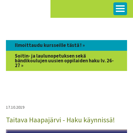
Siirry
sisältöön
Ilmoittaudu kursseille tästä ! »
Soitin- ja laulunopetuksen sekä
bändikoulujen uusien oppilaiden haku lv. 26-
27 »
17.10.2019
Taitava Haapajärvi - Haku käynnissä!