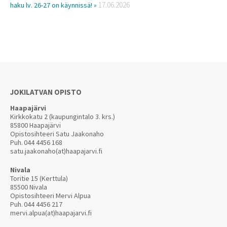
17.06.2026
haku lv. 26-27 on käynnissä! »
JOKILATVAN OPISTO
Haapajärvi
Kirkkokatu 2 (kaupungintalo 3. krs.)
85800 Haapajärvi
Opistosihteeri Satu Jaakonaho
Puh.
044 4456 168
satu.jaakonaho(at)haapajarvi.fi
Nivala
Toritie 15 (Kerttula)
85500 Nivala
Opistosihteeri Mervi Alpua
Puh.
044 4456 217
mervi.alpua(at)haapajarvi.fi