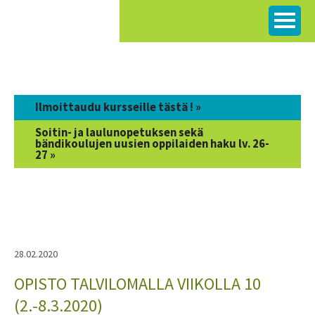
Siirry
sisältöön
Ilmoittaudu kursseille tästä ! »
Soitin- ja laulunopetuksen sekä
bändikoulujen uusien oppilaiden haku lv. 26-
27 »
28.02.2020
OPISTO TALVILOMALLA VIIKOLLA 10
(2.-8.3.2020)