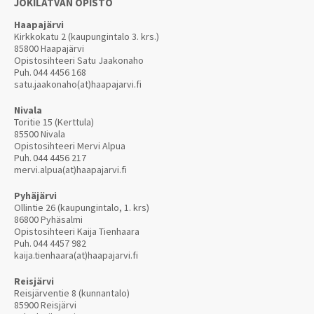
JOKILATVAN OPISTO
Haapajärvi
Kirkkokatu 2 (kaupungintalo 3. krs.)
85800 Haapajärvi
Opistosihteeri Satu Jaakonaho
Puh.
044 4456 168
satu.jaakonaho(at)haapajarvi.fi
Nivala
Toritie 15 (Kerttula)
85500 Nivala
Opistosihteeri Mervi Alpua
Puh.
044 4456 217
mervi.alpua(at)haapajarvi.fi
Pyhäjärvi
Ollintie 26 (kaupungintalo, 1. krs)
86800 Pyhäsalmi
Opistosihteeri Kaija Tienhaara
Puh.
044 4457 982
kaija.tienhaara(at)haapajarvi.fi
Reisjärvi
Reisjärventie 8 (kunnantalo)
85900 Reisjärvi