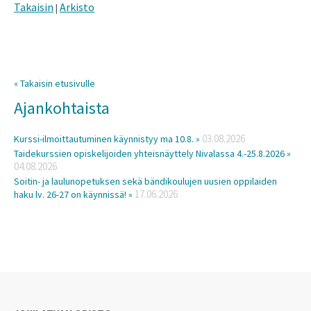
Takaisin
Arkisto
|
« Takaisin etusivulle
Ajankohtaista
03.08.2026
Kurssi-ilmoittautuminen käynnistyy ma 10.8. »
Taidekurssien opiskelijoiden yhteisnäyttely Nivalassa 4.-25.8.2026 »
04.08.2026
Soitin- ja laulunopetuksen sekä bändikoulujen uusien oppilaiden
17.06.2026
haku lv. 26-27 on käynnissä! »