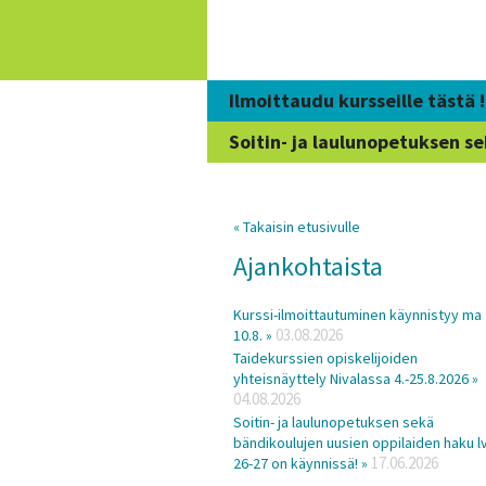
Siirry
sisältöön
Ilmoittaudu kursseille tästä !
Soitin- ja laulunopetuksen se
« Takaisin etusivulle
Ajankohtaista
Kurssi-ilmoittautuminen käynnistyy ma
03.08.2026
10.8. »
Taidekurssien opiskelijoiden
yhteisnäyttely Nivalassa 4.-25.8.2026 »
04.08.2026
Soitin- ja laulunopetuksen sekä
bändikoulujen uusien oppilaiden haku lv
17.06.2026
26-27 on käynnissä! »