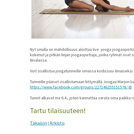
Nyt sinulla on mahdollisuus aloittaa live -jooga joogaopett
kokenut ja pitkän linjan joogaopettaja, jonka ryhmät ovat 
Nivalassa.
Voit osallistua joogatunneille omassa kodissasi ilmaiseksi.
Tunneille pääset osallistumaan liittymällä Joogaa Marjon
https://www.facebook.com/groups/227146255151578/
Tunnit alkavat ma 6.4., joten kannattaa varata oma paikka 
Tartu tilaisuuteen!
Takaisin
Arkisto
|