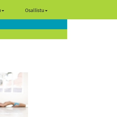
u
Osallistu