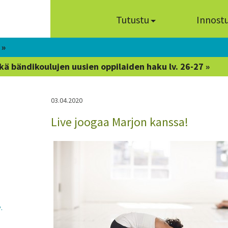
Tutustu
Innost
 »
kä bändikoulujen uusien oppilaiden haku lv. 26-27 »
03.04.2020
Live joogaa Marjon kanssa!
.