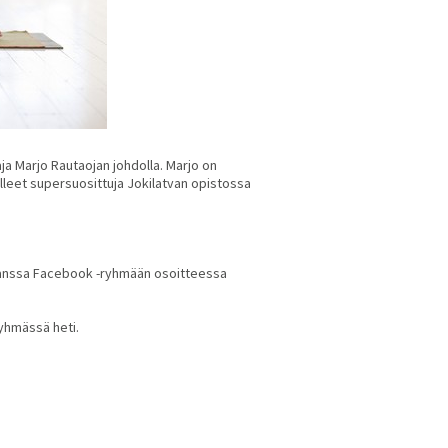
aja Marjo Rautaojan johdolla. Marjo on
olleet supersuosittuja Jokilatvan opistossa
 kanssa Facebook -ryhmään osoitteessa
ryhmässä heti.