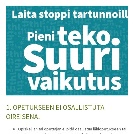
1. OPETUKSEEN EI OSALLISTUTA
OIREISENA.
Opiskelijan tai opettajan ei pidä osallistua lähiopetukseen tai