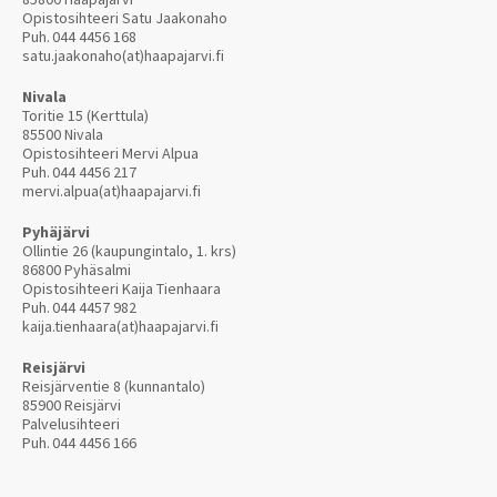
Opistosihteeri Satu Jaakonaho
Puh.
044 4456 168
satu.jaakonaho(at)haapajarvi.fi
Nivala
Toritie 15 (Kerttula)
85500 Nivala
Opistosihteeri Mervi Alpua
Puh.
044 4456 217
mervi.alpua(at)haapajarvi.fi
Pyhäjärvi
Ollintie 26 (kaupungintalo, 1. krs)
86800 Pyhäsalmi
Opistosihteeri Kaija Tienhaara
Puh.
044 4457 982
kaija.tienhaara(at)haapajarvi.fi
Reisjärvi
Reisjärventie 8 (kunnantalo)
85900 Reisjärvi
Palvelusihteeri
Puh.
044 4456 166