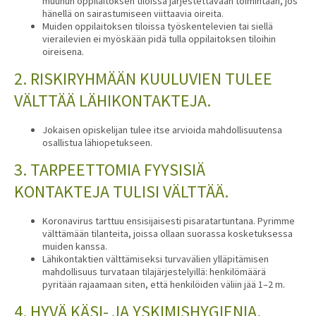
muuhun oppilaitoksen tiloissa järjestettävään toimintaan, jos
hänellä on sairastumiseen viittaavia oireita.
Muiden oppilaitoksen tiloissa työskentelevien tai siellä
vierailevien ei myöskään pidä tulla oppilaitoksen tiloihin
oireisena.
2. RISKIRYHMÄÄN KUULUVIEN TULEE
VÄLTTÄÄ LÄHIKONTAKTEJA.
Jokaisen opiskelijan tulee itse arvioida mahdollisuutensa
osallistua lähiopetukseen.
3. TARPEETTOMIA FYYSISIÄ
KONTAKTEJA TULISI VÄLTTÄÄ.
Koronavirus tarttuu ensisijaisesti pisaratartuntana. Pyrimme
välttämään tilanteita, joissa ollaan suorassa kosketuksessa
muiden kanssa.
Lähikontaktien välttämiseksi turvavälien ylläpitämisen
mahdollisuus turvataan tilajärjestelyillä: henkilömäärä
pyritään rajaamaan siten, että henkilöiden väliin jää 1–2 m.
4. HYVÄ KÄSI- JA YSKIMISHYGIENIA.