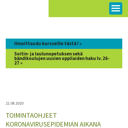
Siirry
sisältöön
Ilmoittaudu kursseille tästä ! »
Soitin- ja laulunopetuksen sekä
bändikoulujen uusien oppilaiden haku lv. 26-
27 »
21.08.2020
TOIMINTAOHJEET
KORONAVIRUSEPIDEMIAN AIKANA