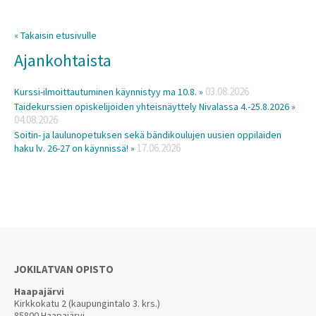
« Takaisin etusivulle
Ajankohtaista
03.08.2026
Kurssi-ilmoittautuminen käynnistyy ma 10.8. »
Taidekurssien opiskelijoiden yhteisnäyttely Nivalassa 4.-25.8.2026 »
04.08.2026
Soitin- ja laulunopetuksen sekä bändikoulujen uusien oppilaiden
17.06.2026
haku lv. 26-27 on käynnissä! »
JOKILATVAN OPISTO
Haapajärvi
Kirkkokatu 2 (kaupungintalo 3. krs.)
85800 Haapajärvi