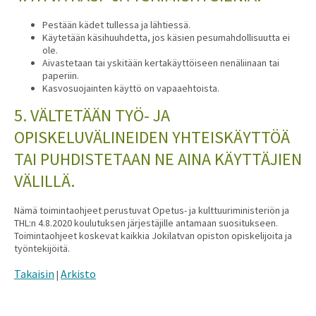
Pestään kädet tullessa ja lähtiessä.
Käytetään käsihuuhdetta, jos käsien pesumahdollisuutta ei
ole.
Aivastetaan tai yskitään kertakäyttöiseen nenäliinaan tai
paperiin.
Kasvosuojainten käyttö on vapaaehtoista.
5. VÄLTETÄÄN TYÖ- JA
OPISKELUVÄLINEIDEN YHTEISKÄYTTÖÄ
TAI PUHDISTETAAN NE AINA KÄYTTÄJIEN
VÄLILLÄ.
Nämä toimintaohjeet perustuvat Opetus- ja kulttuuriministeriön ja
THL:n 4.8.2020 koulutuksen järjestäjille antamaan suositukseen.
Toimintaohjeet koskevat kaikkia Jokilatvan opiston opiskelijoita ja
työntekijöitä.
Takaisin
Arkisto
|