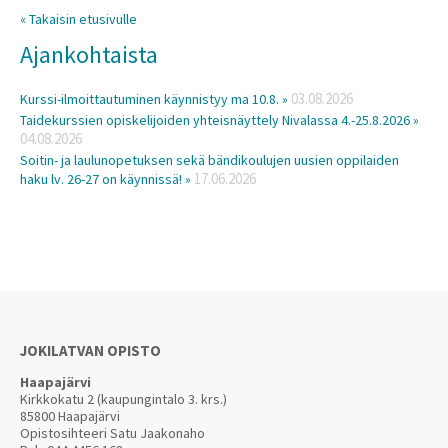
« Takaisin etusivulle
Ajankohtaista
03.08.2026
Kurssi-ilmoittautuminen käynnistyy ma 10.8. »
Taidekurssien opiskelijoiden yhteisnäyttely Nivalassa 4.-25.8.2026 »
04.08.2026
Soitin- ja laulunopetuksen sekä bändikoulujen uusien oppilaiden
17.06.2026
haku lv. 26-27 on käynnissä! »
JOKILATVAN OPISTO
Haapajärvi
Kirkkokatu 2 (kaupungintalo 3. krs.)
85800 Haapajärvi
Opistosihteeri Satu Jaakonaho