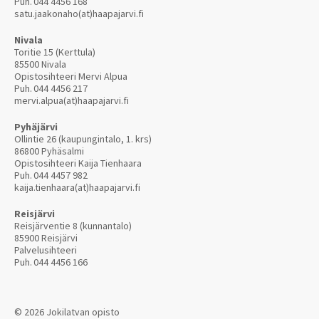
Puh.
044 4456 168
satu.jaakonaho(at)haapajarvi.fi
Nivala
Toritie 15 (Kerttula)
85500 Nivala
Opistosihteeri Mervi Alpua
Puh.
044 4456 217
mervi.alpua(at)haapajarvi.fi
Pyhäjärvi
Ollintie 26 (kaupungintalo, 1. krs)
86800 Pyhäsalmi
Opistosihteeri Kaija Tienhaara
Puh.
044 4457 982
kaija.tienhaara(at)haapajarvi.fi
Reisjärvi
Reisjärventie 8 (kunnantalo)
85900 Reisjärvi
Palvelusihteeri
Puh.
044 4456 166
© 2026 Jokilatvan opisto