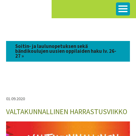
Siirry
sisältöön
Soitin- ja laulunopetuksen sekä
bändikoulujen uusien oppilaiden haku lv. 26-
27 »
01.09.2020
VALTAKUNNALLINEN HARRASTUSVIIKKO