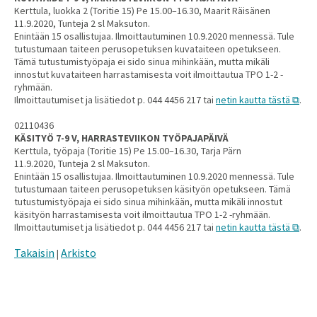
Kerttula, luokka 2 (Toritie 15) Pe 15.00–16.30, Maarit Räisänen
11.9.2020, Tunteja 2 sl Maksuton.
Enintään 15 osallistujaa. Ilmoittautuminen 10.9.2020 mennessä. Tule
tutustumaan taiteen perusopetuksen kuvataiteen opetukseen.
Tämä tutustumistyöpaja ei sido sinua mihinkään, mutta mikäli
innostut kuvataiteen harrastamisesta voit ilmoittautua TPO 1-2 -
ryhmään.
Ilmoittautumiset ja lisätiedot p. 044 4456 217 tai
netin kautta tästä
.
02110436
KÄSITYÖ 7-9 V, HARRASTEVIIKON TYÖPAJAPÄIVÄ
Kerttula, työpaja (Toritie 15) Pe 15.00–16.30, Tarja Pärn
11.9.2020, Tunteja 2 sl Maksuton.
Enintään 15 osallistujaa. Ilmoittautuminen 10.9.2020 mennessä. Tule
tutustumaan taiteen perusopetuksen käsityön opetukseen. Tämä
tutustumistyöpaja ei sido sinua mihinkään, mutta mikäli innostut
käsityön harrastamisesta voit ilmoittautua TPO 1-2 -ryhmään.
Ilmoittautumiset ja lisätiedot p. 044 4456 217 tai
netin kautta tästä
.
Takaisin
Arkisto
|