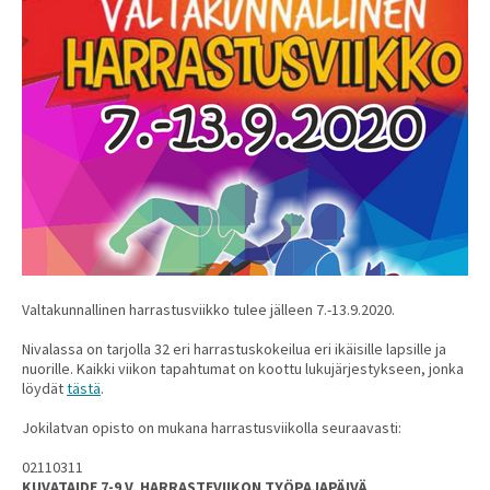
Valtakunnallinen harrastusviikko tulee jälleen 7.-13.9.2020.
Nivalassa on tarjolla 32 eri harrastuskokeilua eri ikäisille lapsille ja
nuorille. Kaikki viikon tapahtumat on koottu lukujärjestykseen, jonka
löydät
tästä
.
Jokilatvan opisto on mukana harrastusviikolla seuraavasti:
02110311
KUVATAIDE 7-9 V, HARRASTEVIIKON TYÖPAJAPÄIVÄ